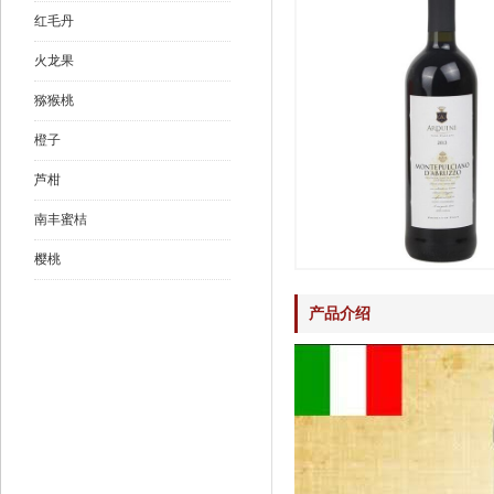
红毛丹
火龙果
猕猴桃
橙子
芦柑
南丰蜜桔
樱桃
产品介绍