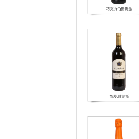
巧克力伯爵贵族
简爱.维纳斯