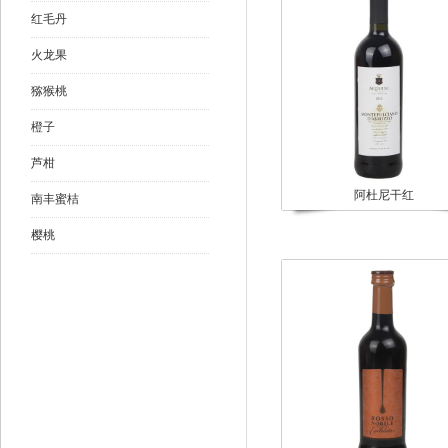
红毛丹
火龙果
猕猴桃
橙子
芦柑
阿杜尼干红
南丰蜜桔
樱桃