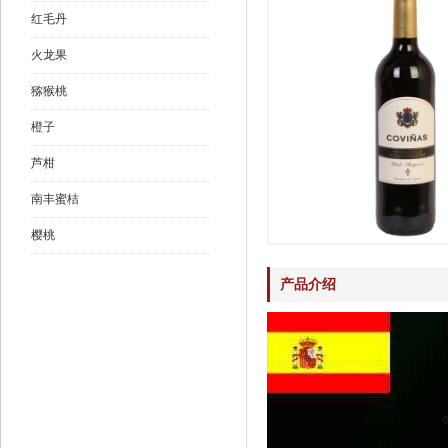
红毛丹
火龙果
猕猴桃
橙子
芦柑
南丰蜜桔
樱桃
产品介绍