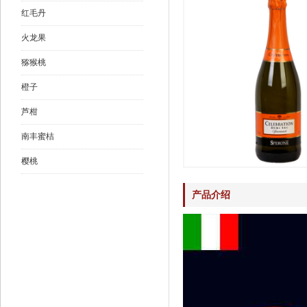
红毛丹
火龙果
猕猴桃
橙子
芦柑
南丰蜜桔
樱桃
产品介绍