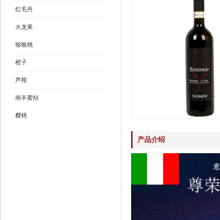
红毛丹
火龙果
猕猴桃
橙子
芦柑
南丰蜜桔
樱桃
产品介绍